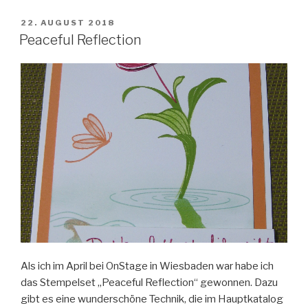
lagenweise
Buchstaben“
VERÖFFENTLICHT
22. AUGUST 2018
AM
Peaceful Reflection
Als ich im April bei OnStage in Wiesbaden war habe ich
das Stempelset „Peaceful Reflection“ gewonnen. Dazu
gibt es eine wunderschöne Technik, die im Hauptkatalog