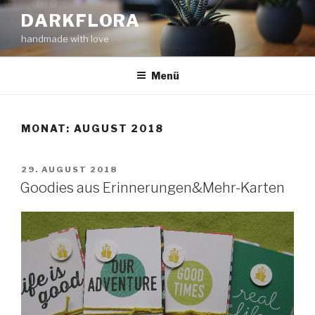
Zum
DARKFLORA
Inhalt
handmade with love
springen
Menü
MONAT:
AUGUST 2018
VERÖFFENTLICHT
29. AUGUST 2018
AM
Goodies aus Erinnerungen&Mehr-Karten