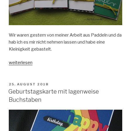
Wir waren gestern von meiner Arbeit aus Paddeln und da
hab ich es mir nicht nehmen lassen und habe eine
Kleinigkeit gebastelt.
„Goodies
weiterlesen
aus
Erinnerungen&Mehr-
Karten“
VERÖFFENTLICHT
25. AUGUST 2018
AM
Geburtstagskarte mit lagenweise
Buchstaben