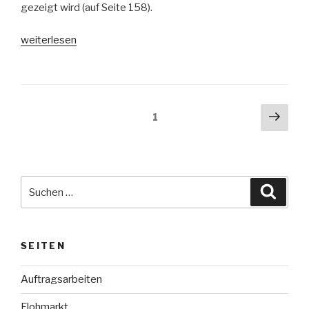
gezeigt wird (auf Seite 158).
„Peaceful
weiterlesen
Reflection“
Beitragsnavigation
Näch
Seite
1
Seit
Suche
Suche
nach:
SEITEN
Auftragsarbeiten
Flohmarkt