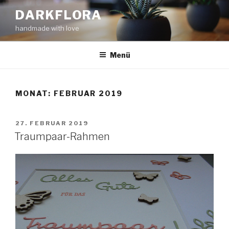
Zum
DARKFLORA
Inhalt
handmade with love
springen
Menü
MONAT:
FEBRUAR 2019
VERÖFFENTLICHT
27. FEBRUAR 2019
AM
Traumpaar-Rahmen