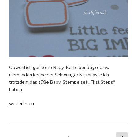
Obwohl ich gar keine Baby-Karte benötige, bzw.
niemanden kenne der Schwanger ist, musste ich
trotzdem das süße Baby-Stempelset „First Steps“
haben.
„Baby-
weiterlesen
Karte“
Beitragsnavigation