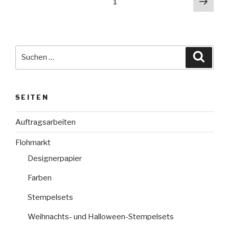
Näch
Seite
1
Seit
Suche
Suche
nach:
SEITEN
Auftragsarbeiten
Flohmarkt
Designerpapier
Farben
Stempelsets
Weihnachts- und Halloween-Stempelsets