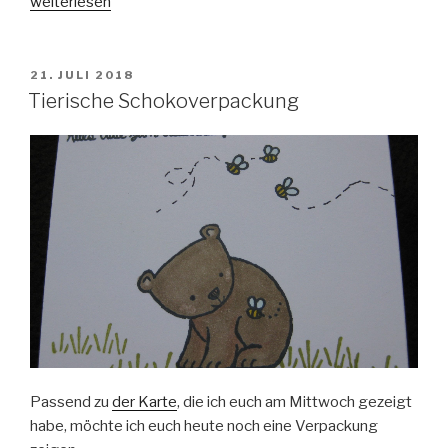
„A
weiterlesen
Good
Day“
VERÖFFENTLICHT
21. JULI 2018
AM
Tierische Schokoverpackung
Passend zu
der Karte
, die ich euch am Mittwoch gezeigt
habe, möchte ich euch heute noch eine Verpackung