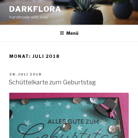
Zum
DARKFLORA
Inhalt
handmade with love
springen
Menü
MONAT:
JULI 2018
VERÖFFENTLICHT
28. JULI 2018
AM
Schüttelkarte zum Geburtstag