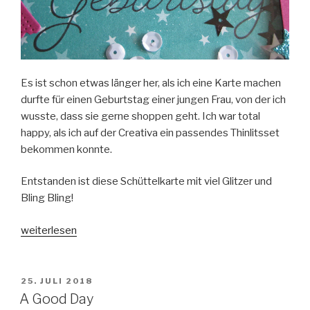
Es ist schon etwas länger her, als ich eine Karte machen
durfte für einen Geburtstag einer jungen Frau, von der ich
wusste, dass sie gerne shoppen geht. Ich war total
happy, als ich auf der Creativa ein passendes Thinlitsset
bekommen konnte.
Entstanden ist diese Schüttelkarte mit viel Glitzer und
Bling Bling!
„Schüttelkarte
weiterlesen
zum
Geburtstag“
VERÖFFENTLICHT
25. JULI 2018
AM
A Good Day