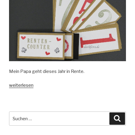
Mein Papa geht dieses Jahr in Rente.
„Renten-
weiterlesen
Counter“
Suche
Suche
nach: