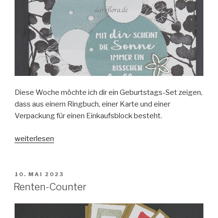
Diese Woche möchte ich dir ein Geburtstags-Set zeigen,
dass aus einem Ringbuch, einer Karte und einer
Verpackung für einen Einkaufsblock besteht.
„Gedanken
weiterlesen
an
dich-
Ringbuch“
VERÖFFENTLICHT
10. MAI 2023
AM
Renten-Counter