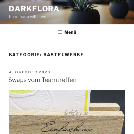
Zum
DARKFLORA
Inhalt
handmade with love
springen
Menü
KATEGORIE:
BASTELWERKE
VERÖFFENTLICHT
4. OKTOBER 2023
AM
Swaps vom Teamtreffen