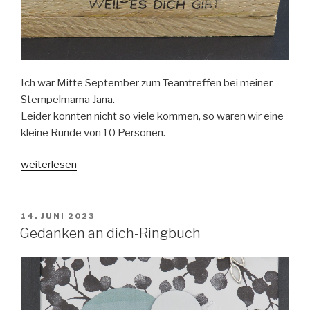
Ich war Mitte September zum Teamtreffen bei meiner
Stempelmama Jana.
Leider konnten nicht so viele kommen, so waren wir eine
kleine Runde von 10 Personen.
„Swaps
weiterlesen
vom
Teamtreffen“
VERÖFFENTLICHT
14. JUNI 2023
AM
Gedanken an dich-Ringbuch