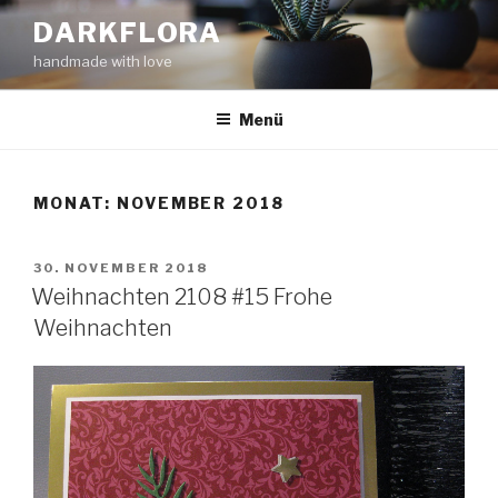
Zum
DARKFLORA
Inhalt
handmade with love
springen
Menü
MONAT:
NOVEMBER 2018
VERÖFFENTLICHT
30. NOVEMBER 2018
AM
Weihnachten 2108 #15 Frohe
Weihnachten