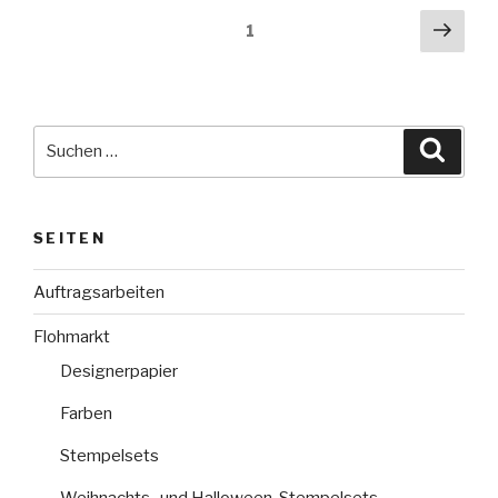
Beitragsnavigation
Näch
Seite
1
Seit
Suche
Suche
nach:
SEITEN
Auftragsarbeiten
Flohmarkt
Designerpapier
Farben
Stempelsets