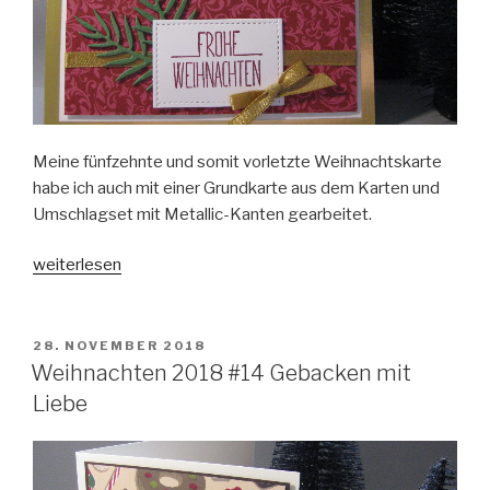
Meine fünfzehnte und somit vorletzte Weihnachtskarte
habe ich auch mit einer Grundkarte aus dem Karten und
Umschlagset mit Metallic-Kanten gearbeitet.
„Weihnachten
weiterlesen
2108
#15
Frohe
VERÖFFENTLICHT
28. NOVEMBER 2018
AM
Weihnachten“
Weihnachten 2018 #14 Gebacken mit
Liebe