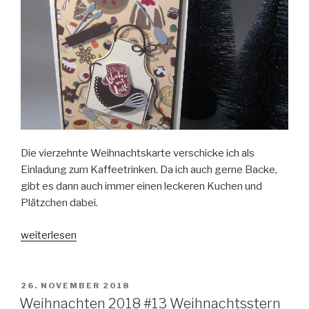
Die vierzehnte Weihnachtskarte verschicke ich als
Einladung zum Kaffeetrinken. Da ich auch gerne Backe,
gibt es dann auch immer einen leckeren Kuchen und
Plätzchen dabei.
„Weihnachten
weiterlesen
2018
#14
Gebacken
VERÖFFENTLICHT
26. NOVEMBER 2018
AM
mit
Weihnachten 2018 #13 Weihnachtsstern