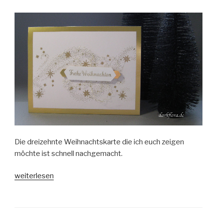
Liebe“
Die dreizehnte Weihnachtskarte die ich euch zeigen
möchte ist schnell nachgemacht.
„Weihnachten
weiterlesen
2018
#13
Weihnachtsstern“