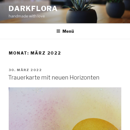
Zum
DARKFLORA
Inhalt
handmade with love
springen
Menü
MONAT:
MÄRZ 2022
VERÖFFENTLICHT
30. MÄRZ 2022
AM
Trauerkarte mit neuen Horizonten