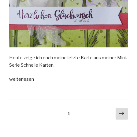
Heute zeige ich euch meine letzte Karte aus meiner Mini-
Serie Schnelle Karten.
„Schnelle
weiterlesen
Karten
#6“
Beitragsnavigation
Näch
Seite
1
Seit