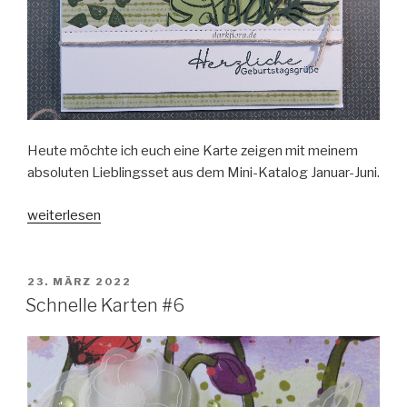
Heute möchte ich euch eine Karte zeigen mit meinem
absoluten Lieblingsset aus dem Mini-Katalog Januar-Juni.
„Geburtstagskarte
weiterlesen
mit
kunstvollen
Lagen“
VERÖFFENTLICHT
23. MÄRZ 2022
AM
Schnelle Karten #6