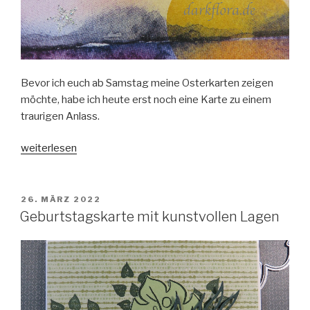
Bevor ich euch ab Samstag meine Osterkarten zeigen
möchte, habe ich heute erst noch eine Karte zu einem
traurigen Anlass.
„Trauerkarte
weiterlesen
mit
neuen
Horizonten“
VERÖFFENTLICHT
26. MÄRZ 2022
AM
Geburtstagskarte mit kunstvollen Lagen