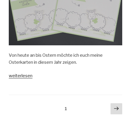
Von heute an bis Ostern möchte ich euch meine
Osterkarten in diesem Jahr zeigen.
„Osterkarten
weiterlesen
2026
#1“
Beitragsnavigation
Näch
Seite
1
Seit