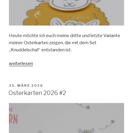
Heute möchte ich euch meine dritte und letzte Variante
meiner Osterkarten zeigen, die mit dem Set
„Knuddelschaf“ entstanden ist.
„Osterkarten
weiterlesen
2026
#3“
VERÖFFENTLICHT
25. MÄRZ 2026
AM
Osterkarten 2026 #2