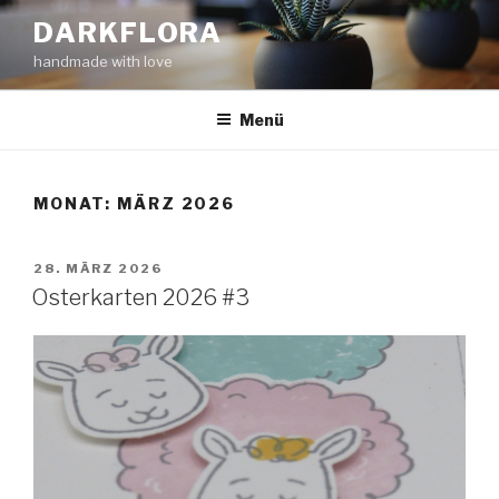
Zum
DARKFLORA
Inhalt
handmade with love
springen
Menü
MONAT:
MÄRZ 2026
VERÖFFENTLICHT
28. MÄRZ 2026
AM
Osterkarten 2026 #3