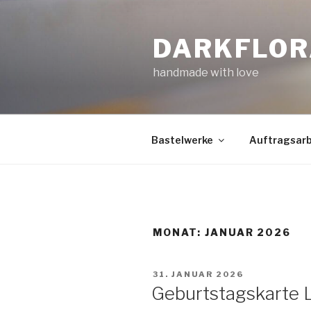
Zum
Inhalt
DARKFLOR
springen
handmade with love
Bastelwerke
Auftragsarb
MONAT:
JANUAR 2026
VERÖFFENTLICHT
31. JANUAR 2026
AM
Geburtstagskarte L