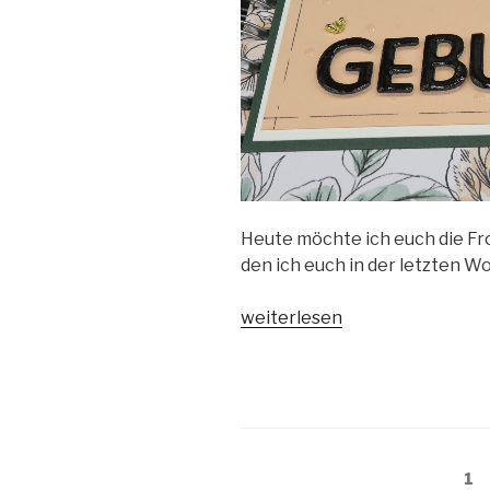
Heute möchte ich euch die Fr
den ich euch in der letzten W
„Geburtstagsplaner“
weiterlesen
Beitragsnavigation
Se
1