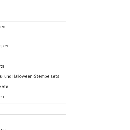
ten
apier
ts
s- und Halloween-Stempelsets
kete
en