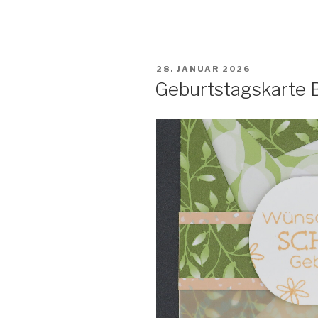
Liebe
zur
Natur“
VERÖFFENTLICHT
28. JANUAR 2026
AM
Geburtstagskarte B