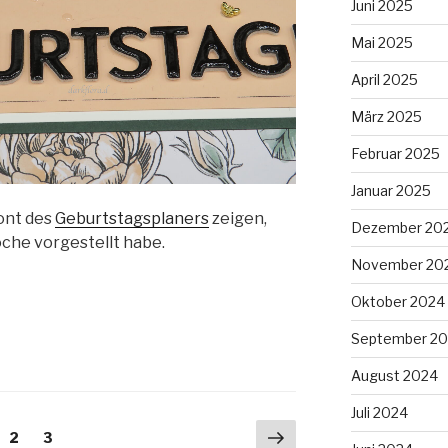
Juni 2025
Mai 2025
April 2025
März 2025
Februar 2025
Januar 2025
ont des
Geburtstagsplaners
zeigen,
Dezember 20
oche vorgestellt habe.
November 20
Oktober 2024
September 2
August 2024
Juli 2024
Nächste
ite
Seite
Seite
2
3