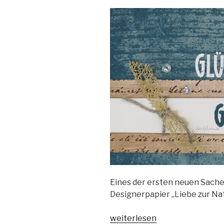
Eines der ersten neuen Sachen
Designerpapier „Liebe zur Natu
„Geburtstagskarte
weiterlesen