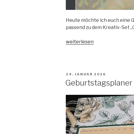
Heute möchte ich euch eine G
passend zu dem Kreativ-Set „
„Geburtstagskarte
weiterlesen
Blütensinfonie“
VERÖFFENTLICHT
24. JANUAR 2026
AM
Geburtstagsplaner