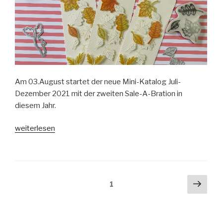
Am 03.August startet der neue Mini-Katalog Juli-
Dezember 2021 mit der zweiten Sale-A-Bration in
diesem Jahr.
„Freude
weiterlesen
am
Schenken-
Lesezeichen“
Beitragsnavigation
Näch
Seite
1
Seit