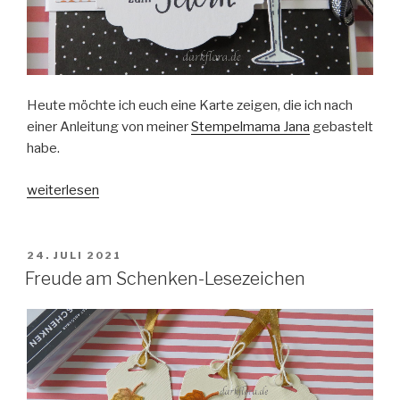
Heute möchte ich euch eine Karte zeigen, die ich nach
einer Anleitung von meiner
Stempelmama Jana
gebastelt
habe.
„Miura-
weiterlesen
Karte
zum
Geburtstag“
VERÖFFENTLICHT
24. JULI 2021
AM
Freude am Schenken-Lesezeichen