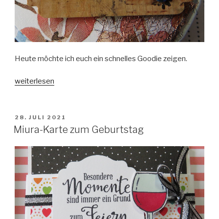
Heute möchte ich euch ein schnelles Goodie zeigen.
„Schoko-
weiterlesen
Goodie
Süße
Pfirsiche“
VERÖFFENTLICHT
28. JULI 2021
AM
Miura-Karte zum Geburtstag