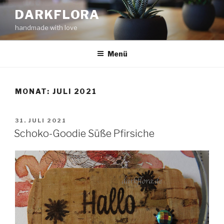
Zum
DARKFLORA
Inhalt
handmade with love
springen
Menü
MONAT:
JULI 2021
VERÖFFENTLICHT
31. JULI 2021
AM
Schoko-Goodie Süße Pfirsiche