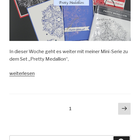
In dieser Woche geht es weiter mit meiner Mini-Serie zu
dem Set „Pretty Medallion“,
„Mini-
weiterlesen
Serie
Pretty
Medallion
#3“
Beitragsnavigation
Näch
Seite
1
Seit
Suche