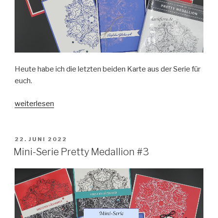
Heute habe ich die letzten beiden Karte aus der Serie für
euch.
„Mini-
weiterlesen
Serie
Pretty
Medallion
VERÖFFENTLICHT
22. JUNI 2022
AM
#4“
Mini-Serie Pretty Medallion #3