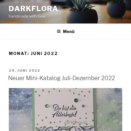
Zum
DARKFLORA
Inhalt
handmade with love
springen
Menü
MONAT:
JUNI 2022
VERÖFFENTLICHT
29. JUNI 2022
AM
Neuer Mini-Katalog Juli-Dezember 2022