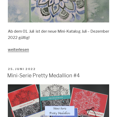
Ab dem 01. Juli ist der neue Mini-Katalog Juli – Dezember
2022 gültig!
„Neuer
weiterlesen
Mini-
Katalog
Juli-
VERÖFFENTLICHT
25. JUNI 2022
AM
Dezember
Mini-Serie Pretty Medallion #4
2022“