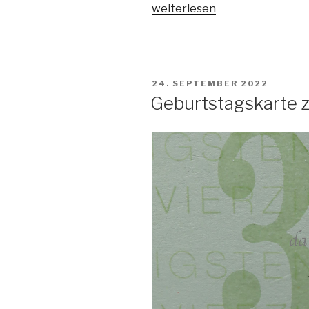
„Karte
weiterlesen
zum
40.
Geburtstag
#2“
VERÖFFENTLICHT
24. SEPTEMBER 2022
AM
Geburtstagskarte 