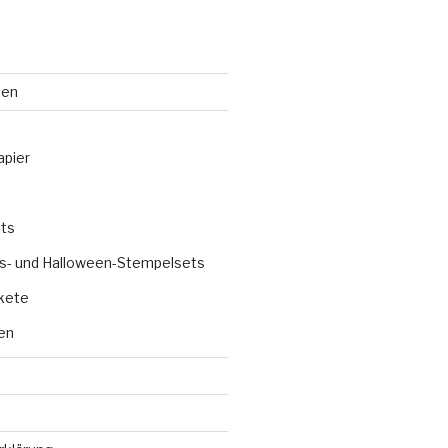
ten
apier
ts
s- und Halloween-Stempelsets
kete
en