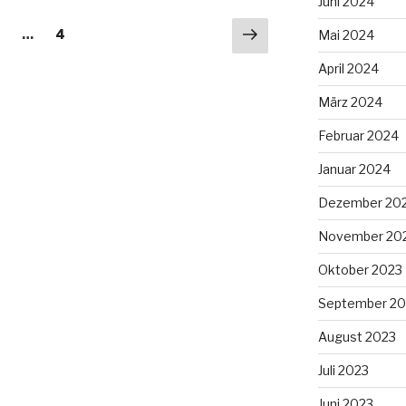
Juni 2024
Nächste
eite
Seite
2
…
4
Mai 2024
Seite
April 2024
März 2024
Februar 2024
Januar 2024
Dezember 20
November 20
Oktober 2023
September 20
August 2023
Juli 2023
Juni 2023