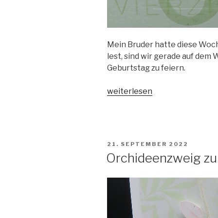
Mein Bruder hatte diese Woch
lest, sind wir gerade auf dem 
Geburtstag zu feiern.
„Geburtstagskarte
weiterlesen
zum
40.
Geburtstag“
VERÖFFENTLICHT
21. SEPTEMBER 2022
AM
Orchideenzweig zu