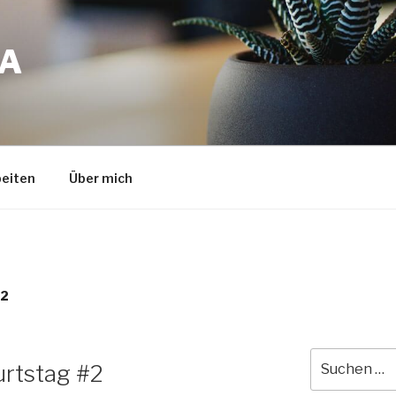
A
eiten
Über mich
22
Suche
urtstag #2
nach: