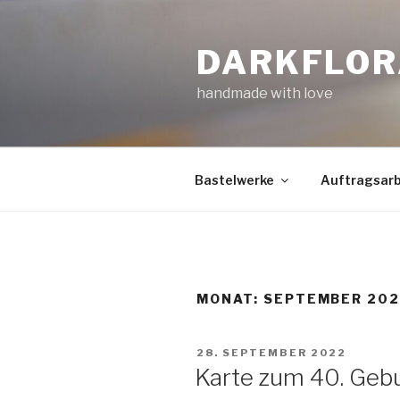
Zum
Inhalt
DARKFLOR
springen
handmade with love
Bastelwerke
Auftragsarb
MONAT:
SEPTEMBER 20
VERÖFFENTLICHT
28. SEPTEMBER 2022
AM
Karte zum 40. Geb