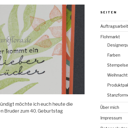
SEITEN
Auftragsarbei
Flohmarkt
Designerp
Farben
Stempelse
Weihnacht
Produktpa
Stanzform
ndigt möchte ich euch heute die
Über mich
nen Bruder zum 40. Geburtstag
Impressum