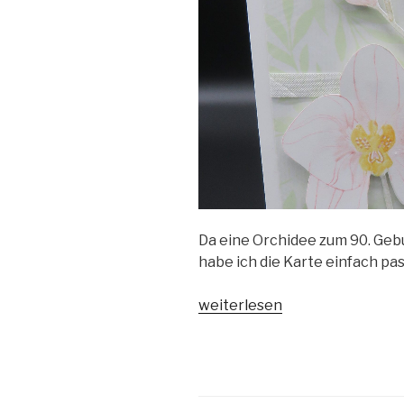
Da eine Orchidee zum 90. Geb
habe ich die Karte einfach pa
„Orchideenzweig
weiterlesen
zum
90.
Geburtstag“