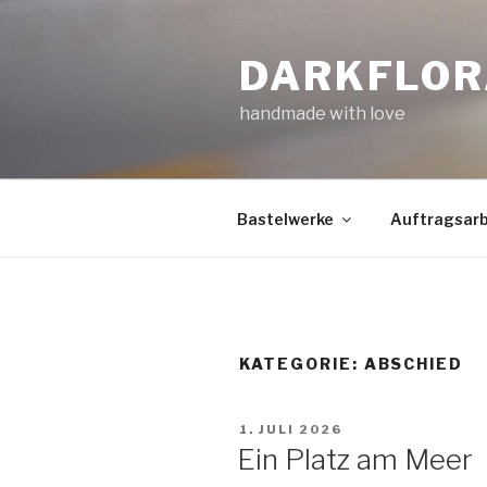
Zum
Inhalt
DARKFLOR
springen
handmade with love
Bastelwerke
Auftragsarb
KATEGORIE:
ABSCHIED
VERÖFFENTLICHT
1. JULI 2026
AM
Ein Platz am Meer