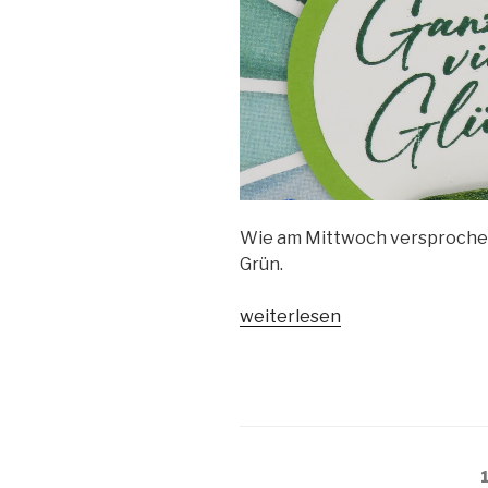
Wie am Mittwoch versprochen,
Grün.
„Glück
weiterlesen
in
Grün“
Beitragsnavigation