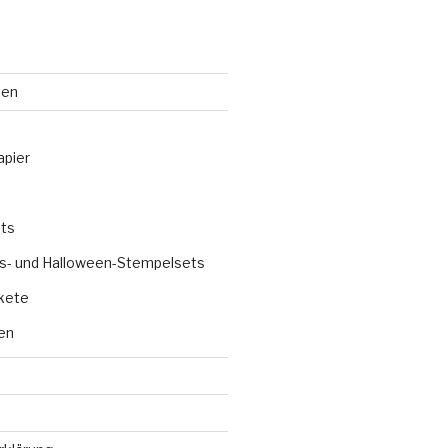
ten
apier
ts
s- und Halloween-Stempelsets
kete
en