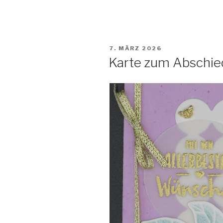
Platz
am
Meer“
VERÖFFENTLICHT
7. MÄRZ 2026
AM
Karte zum Abschie