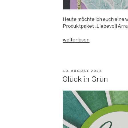
Heute möchte ich euch eine we
Produktpaket „Liebevoll Arra
„Karte
weiterlesen
zum
Abschied“
VERÖFFENTLICHT
10. AUGUST 2024
AM
Glück in Grün