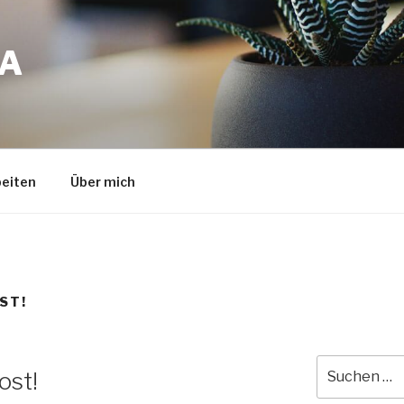
A
eiten
Über mich
ST!
Suche
ost!
nach: