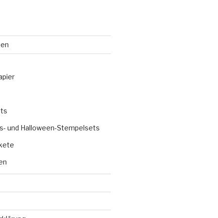
ten
apier
ts
s- und Halloween-Stempelsets
kete
en