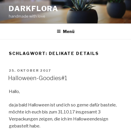
Zum
DARKFLORA
Inhalt
handmade with love
springen
Menü
SCHLAGWORT:
DELIKATE DETAILS
VERÖFFENTLICHT
25. OKTOBER 2017
AM
Halloween-Goodies#1
Hallo,
da ja bald Halloween ist und ich so gerne dafür bastele,
möchte ich euch bis zum 31.10.17 insgesamt 3
Verpackungen zeigen, die ich im Halloweendesign
gebastelt habe.