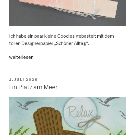
Ich habe ein paar kleine Goodies gebastelt mit dem
tollen Designerpapier „Schöner Alltag“.
„Zeit
weiterlesen
für
eine
Auszeit“
VERÖFFENTLICHT
1. JULI 2026
AM
Ein Platz am Meer