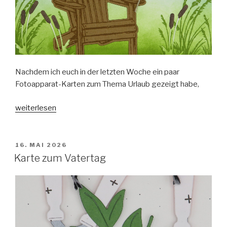
Nachdem ich euch in der letzten Woche ein paar
Fotoapparat-Karten zum Thema Urlaub gezeigt habe,
„Ein
weiterlesen
Platz
am
Meer“
VERÖFFENTLICHT
16. MAI 2026
AM
Karte zum Vatertag