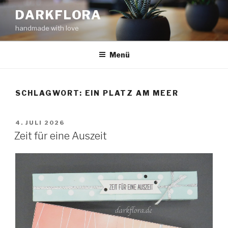
Zum
DARKFLORA
Inhalt
handmade with love
springen
Menü
SCHLAGWORT:
EIN PLATZ AM MEER
VERÖFFENTLICHT
4. JULI 2026
AM
Zeit für eine Auszeit