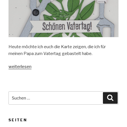
Heute möchte ich euch die Karte zeigen, die ich für
meinen Papa zum Vatertag gebastelt habe.
„Karte
weiterlesen
zum
Vatertag“
Suche
Suche
nach:
SEITEN