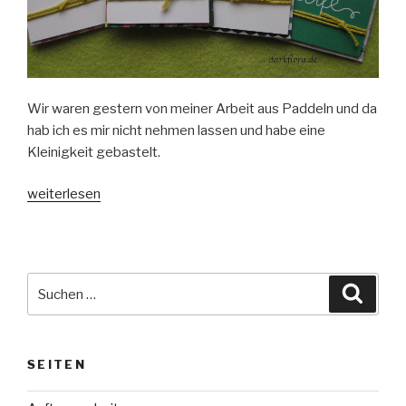
Wir waren gestern von meiner Arbeit aus Paddeln und da
hab ich es mir nicht nehmen lassen und habe eine
Kleinigkeit gebastelt.
„Goodies
weiterlesen
aus
Erinnerungen&Mehr-
Karten“
Suche
Suche
nach:
SEITEN