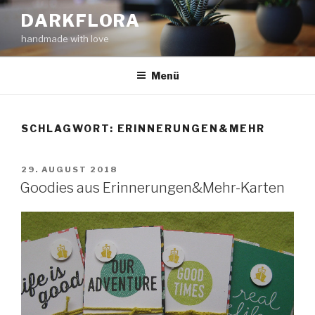
Zum
DARKFLORA
Inhalt
handmade with love
springen
Menü
SCHLAGWORT:
ERINNERUNGEN&MEHR
VERÖFFENTLICHT
29. AUGUST 2018
AM
Goodies aus Erinnerungen&Mehr-Karten