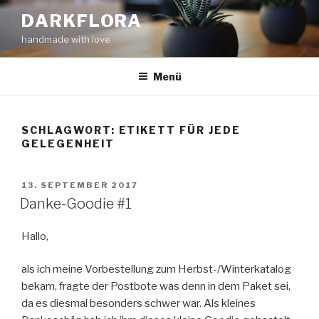
Zum
DARKFLORA
Inhalt
handmade with love
springen
Menü
SCHLAGWORT:
ETIKETT FÜR JEDE
GELEGENHEIT
VERÖFFENTLICHT
13. SEPTEMBER 2017
AM
Danke-Goodie #1
Hallo,
als ich meine Vorbestellung zum Herbst-/Winterkatalog
bekam, fragte der Postbote was denn in dem Paket sei,
da es diesmal besonders schwer war. Als kleines