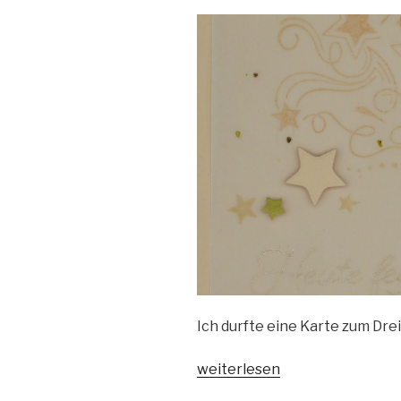
Ich durfte eine Karte zum Dre
„Geburtstags-
weiterlesen
Karte