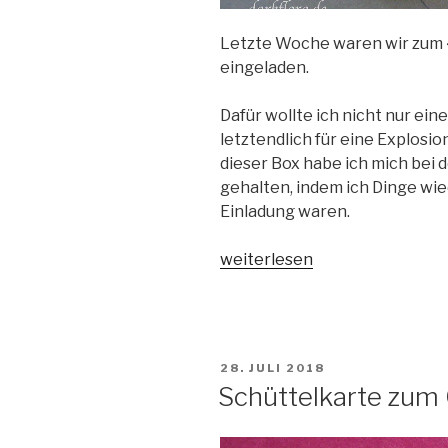
Letzte Woche waren wir zum 
eingeladen.
Dafür wollte ich nicht nur ei
letztendlich für eine Explosi
dieser Box habe ich mich bei 
gehalten, indem ich Dinge wie
Einladung waren.
„Explosionsbox
weiterlesen
zum
40.
Geburtstag“
VERÖFFENTLICHT
28. JULI 2018
AM
Schüttelkarte zum