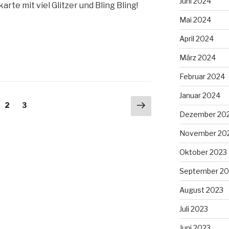
Juni 2024
rte mit viel Glitzer und Bling Bling!
Mai 2024
April 2024
März 2024
Februar 2024
Januar 2024
Nächste
ite
Seite
Seite
2
3
Seite
Dezember 20
November 20
Oktober 2023
September 20
August 2023
Juli 2023
Juni 2023