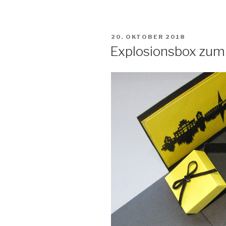
zum
30.“
VERÖFFENTLICHT
20. OKTOBER 2018
AM
Explosionsbox zum