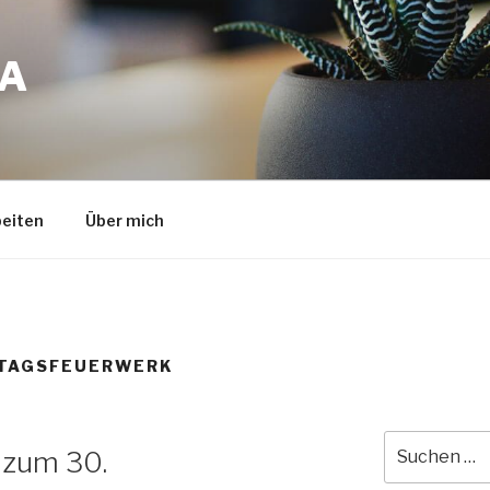
A
eiten
Über mich
TAGSFEUERWERK
Suche
 zum 30.
nach: