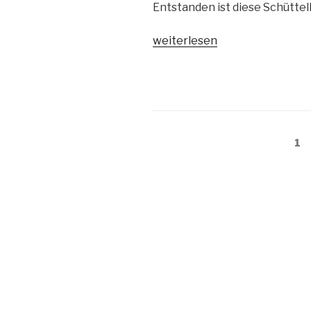
Entstanden ist diese Schüttelka
„Schüttelkarte
weiterlesen
zum
Geburtstag“
Beitragsnavigation
Se
1