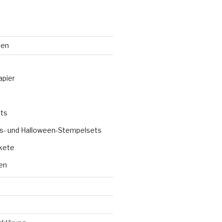
ten
apier
ts
s- und Halloween-Stempelsets
kete
en