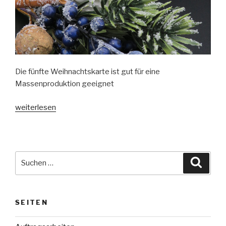
Die fünfte Weihnachtskarte ist gut für eine
Massenproduktion geeignet
„Weihnachtskarten
weiterlesen
2020
#5“
Suche
Suche
nach:
SEITEN