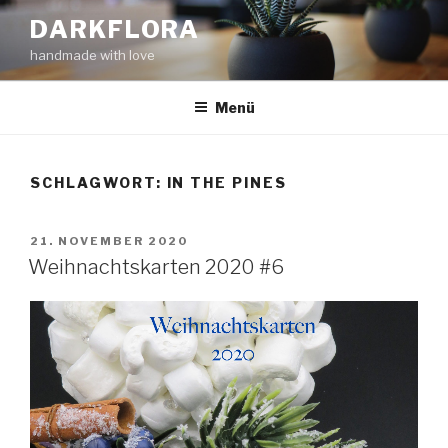
Zum
DARKFLORA
Inhalt
handmade with love
springen
Menü
SCHLAGWORT:
IN THE PINES
VERÖFFENTLICHT
21. NOVEMBER 2020
AM
Weihnachtskarten 2020 #6