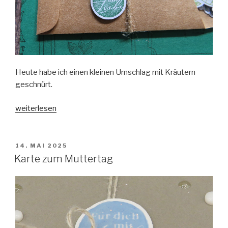
Heute habe ich einen kleinen Umschlag mit Kräutern
geschnürt.
„Kreative
weiterlesen
Kräuter
zum
Geburtstag“
VERÖFFENTLICHT
14. MAI 2025
AM
Karte zum Muttertag