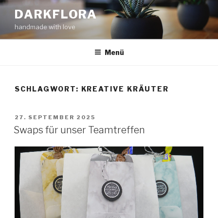
Zum
DARKFLORA
Inhalt
handmade with love
springen
Menü
SCHLAGWORT:
KREATIVE KRÄUTER
VERÖFFENTLICHT
27. SEPTEMBER 2025
AM
Swaps für unser Teamtreffen