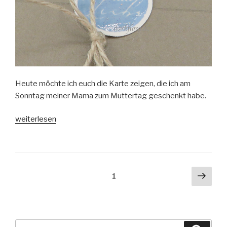
Heute möchte ich euch die Karte zeigen, die ich am
Sonntag meiner Mama zum Muttertag geschenkt habe.
„Karte
weiterlesen
zum
Muttertag“
Beitragsnavigation
Näch
Seite
1
Seit
Suche