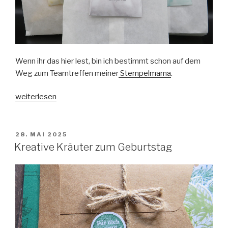
Wenn ihr das hier lest, bin ich bestimmt schon auf dem
Weg zum Teamtreffen meiner
Stempelmama
.
„Swaps
weiterlesen
für
unser
Teamtreffen“
VERÖFFENTLICHT
28. MAI 2025
AM
Kreative Kräuter zum Geburtstag