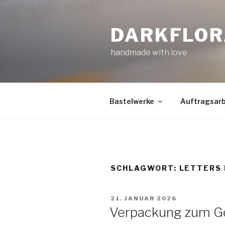
Zum
Inhalt
DARKFLOR
springen
handmade with love
Bastelwerke
Auftragsarb
SCHLAGWORT:
LETTERS 
VERÖFFENTLICHT
21. JANUAR 2026
AM
Verpackung zum G