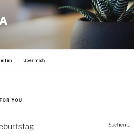
A
eiten
Über mich
FOR YOU
Suche
eburtstag
nach: