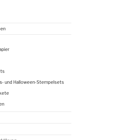
ten
apier
ts
s- und Halloween-Stempelsets
kete
en