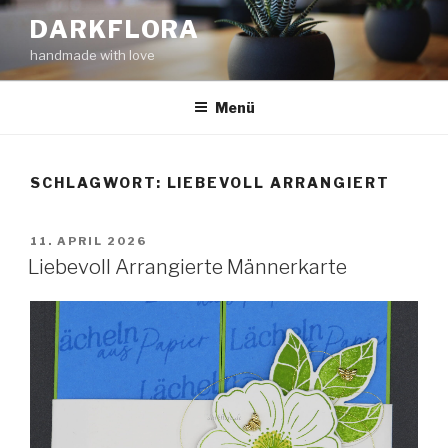
Zum
DARKFLORA
Inhalt
handmade with love
springen
Menü
SCHLAGWORT:
LIEBEVOLL ARRANGIERT
VERÖFFENTLICHT
11. APRIL 2026
AM
Liebevoll Arrangierte Männerkarte