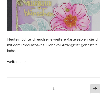
Heute möchte ich euch eine weitere Karte zeigen, die ich
mit dem Produktpaket „Liebevoll Arrangiert“ gebastelt
habe.
„Karte
weiterlesen
zum
Abschied“
Beitragsnavigation
Näch
Seite
1
Seit