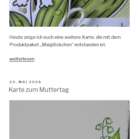
Heute zeige ich euch eine weitere Karte, die mit dem
Produktpaket „Maiglöckchen“ entstanden ist.
„Ein
weiterlesen
Hauch
von
Maiglöckchen“
VERÖFFENTLICHT
20. MAI 2026
AM
Karte zum Muttertag