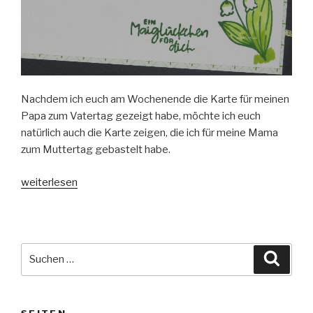
Nachdem ich euch am Wochenende die Karte für meinen
Papa zum Vatertag gezeigt habe, möchte ich euch
natürlich auch die Karte zeigen, die ich für meine Mama
zum Muttertag gebastelt habe.
„Karte
weiterlesen
zum
Muttertag“
Suche
Suche
nach: