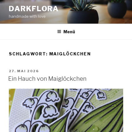
Zum
DARKFLORA
Inhalt
handmade with love
springen
Menü
SCHLAGWORT:
MAIGLÖCKCHEN
VERÖFFENTLICHT
27. MAI 2026
AM
Ein Hauch von Maiglöckchen