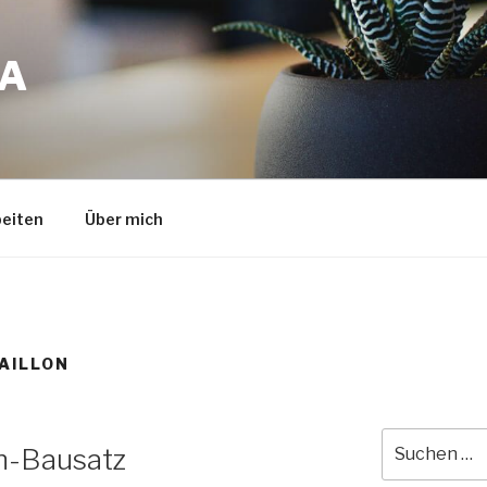
A
eiten
Über mich
AILLON
Suche
n-Bausatz
nach: