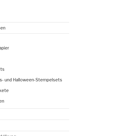
ten
apier
ts
s- und Halloween-Stempelsets
kete
en