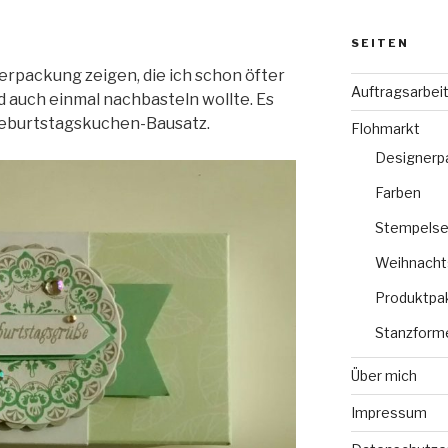
SEITEN
erpackung zeigen, die ich schon öfter
Auftragsarbei
 auch einmal nachbasteln wollte. Es
Geburtstagskuchen-Bausatz.
Flohmarkt
Designerp
Farben
Stempelse
Weihnacht
Produktpa
Stanzform
Über mich
Impressum