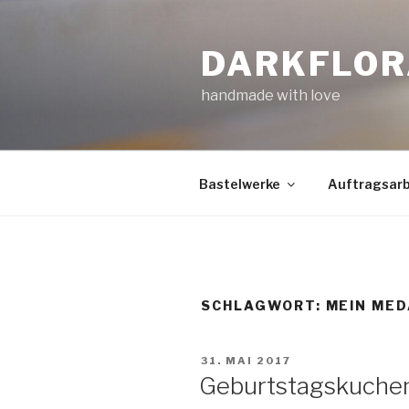
Zum
Inhalt
DARKFLOR
springen
handmade with love
Bastelwerke
Auftragsarb
SCHLAGWORT:
MEIN MED
VERÖFFENTLICHT
31. MAI 2017
AM
Geburtstagskuche