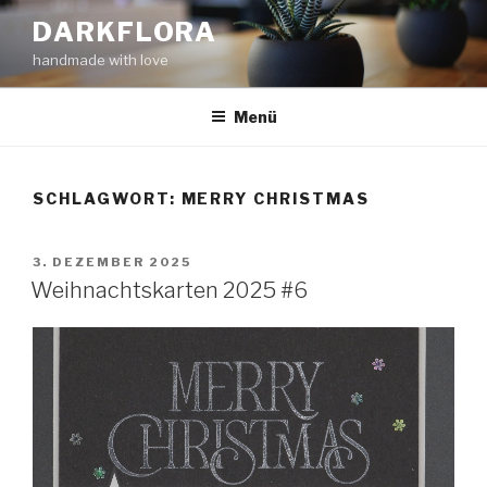
Zum
DARKFLORA
Inhalt
handmade with love
springen
Menü
SCHLAGWORT:
MERRY CHRISTMAS
VERÖFFENTLICHT
3. DEZEMBER 2025
AM
Weihnachtskarten 2025 #6