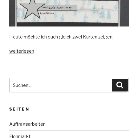
Heute möchte ich euch gleich zwei Karten zeigen.
„Weihnachtskarten
weiterlesen
2025
#6“
Suche
Suche
nach:
SEITEN
Auftragsarbeiten
Flohmarkt