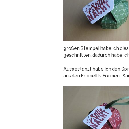
großen
Stempel
habe ich dies
geschnitten, dadurch habe ich
Ausgestanzt habe ich den Sp
aus den Framelits Formen „San