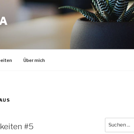
A
eiten
Über mich
AUS
Suche
gkeiten #5
nach: