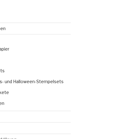
ten
apier
ts
s- und Halloween-Stempelsets
kete
en