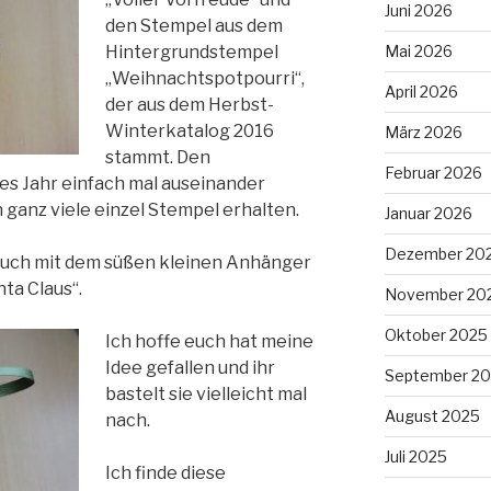
Juni 2026
den Stempel aus dem
Mai 2026
Hintergrundstempel
„Weihnachtspotpourri“,
April 2026
der aus dem Herbst-
Winterkatalog 2016
März 2026
stammt. Den
Februar 2026
es Jahr einfach mal auseinander
 ganz viele einzel Stempel erhalten.
Januar 2026
Dezember 20
ruch mit dem süßen kleinen Anhänger
ta Claus“.
November 20
Oktober 2025
Ich hoffe euch hat meine
Idee gefallen und ihr
September 2
bastelt sie vielleicht mal
August 2025
nach.
Juli 2025
Ich finde diese