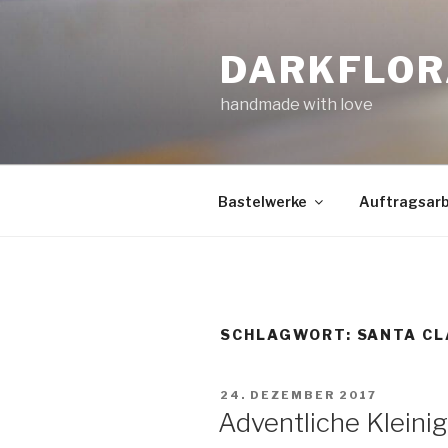
Zum
Inhalt
DARKFLOR
springen
handmade with love
Bastelwerke
Auftragsarb
SCHLAGWORT:
SANTA CL
VERÖFFENTLICHT
24. DEZEMBER 2017
AM
Adventliche Kleini