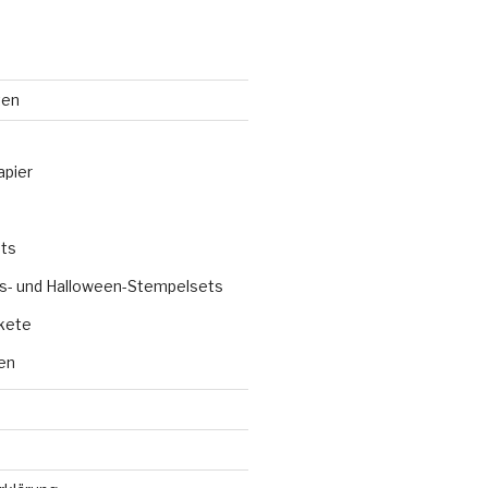
ten
apier
ts
s- und Halloween-Stempelsets
kete
en