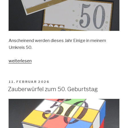
Anscheinend werden dieses Jahr Einige in meinem
Umkreis 50.
„50:50
weiterlesen
Geburtstagskarten“
VERÖFFENTLICHT
11. FEBRUAR 2026
AM
Zauberwürfel zum 50. Geburtstag