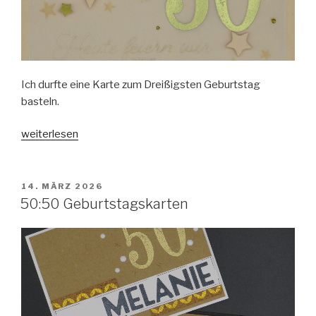
Ich durfte eine Karte zum Dreißigsten Geburtstag
basteln.
„Geburtstags-
weiterlesen
Karte
zum
30.“
VERÖFFENTLICHT
14. MÄRZ 2026
AM
50:50 Geburtstagskarten