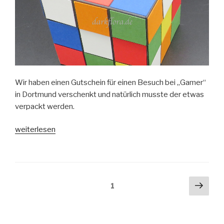
Wir haben einen Gutschein für einen Besuch bei „Gamer“
in Dortmund verschenkt und natürlich musste der etwas
verpackt werden.
„Zauberwürfel
weiterlesen
zum
50.
Geburtstag“
Beitragsnavigation
Näch
Seite
1
Seit