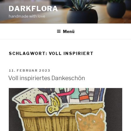
Zum
DARKFLORA
Inhalt
handmade with love
springen
Menü
SCHLAGWORT:
VOLL INSPIRIERT
VERÖFFENTLICHT
11. FEBRUAR 2023
AM
Voll inspiriertes Dankeschön