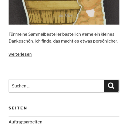
Für meine Sammelbesteller bastel ich gerne ein kleines
Dankeschön. Ich finde, das macht es etwas persönlicher.
„Voll
weiterlesen
inspiriertes
Dankeschön“
Suche
Suche
nach:
SEITEN
Auftragsarbeiten