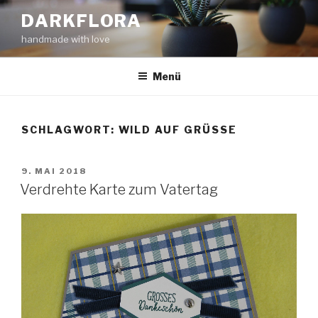
Zum
DARKFLORA
Inhalt
handmade with love
springen
Menü
SCHLAGWORT:
WILD AUF GRÜSSE
VERÖFFENTLICHT
9. MAI 2018
AM
Verdrehte Karte zum Vatertag