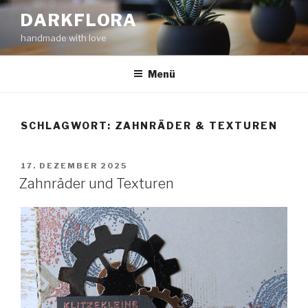
Zum
DARKFLORA
Inhalt
handmade with love
springen
Menü
SCHLAGWORT:
ZAHNRÄDER & TEXTUREN
VERÖFFENTLICHT
17. DEZEMBER 2025
AM
Zahnräder und Texturen