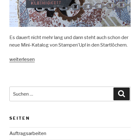
Es dauert nicht mehr lang und dann steht auch schon der
neue Mini-Katalog von Stampen’Up! in den Startlöchern.
„Zahnräder
weiterlesen
und
Texturen“
Suche
Suche
nach:
SEITEN
Auftragsarbeiten