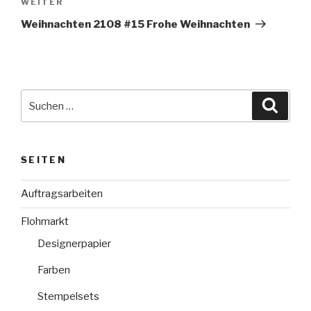
Nächster
WEITER
Beitrag
Weihnachten 2108 #15 Frohe Weihnachten
Suche
Suche
nach:
SEITEN
Auftragsarbeiten
Flohmarkt
Designerpapier
Farben
Stempelsets