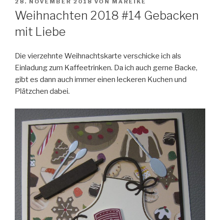
VERÖFFENTLICHT
28. NOVEMBER 2018
VON
MAREIKE
AM
Weihnachten 2018 #14 Gebacken
mit Liebe
Die vierzehnte Weihnachtskarte verschicke ich als
Einladung zum Kaffeetrinken. Da ich auch gerne Backe,
gibt es dann auch immer einen leckeren Kuchen und
Plätzchen dabei.