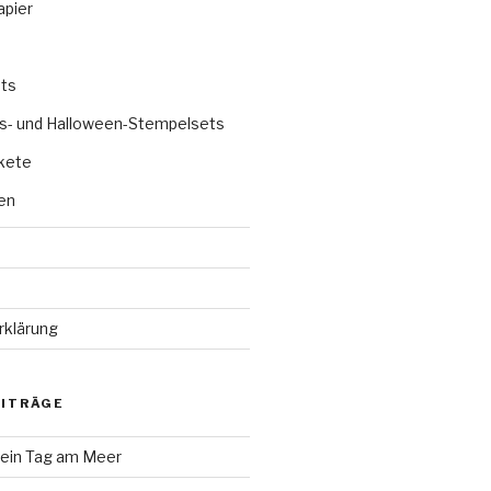
apier
ts
s- und Halloween-Stempelsets
kete
en
rklärung
EITRÄGE
 ein Tag am Meer