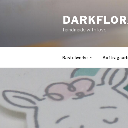
Zum
Inhalt
DARKFLOR
springen
handmade with love
Bastelwerke
Auftragsarb