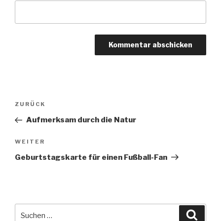
Beitragsnavigation
Vorheriger
ZURÜCK
Beitrag
Aufmerksam durch die Natur
Nächster
WEITER
Beitrag
Geburtstagskarte für einen Fußball-Fan
Suche
Suche