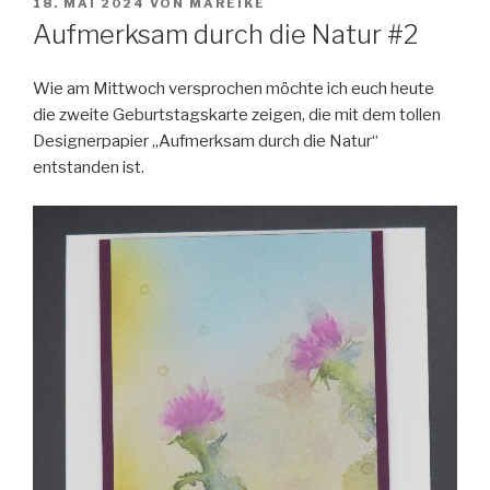
VERÖFFENTLICHT
18. MAI 2024
VON
MAREIKE
AM
Aufmerksam durch die Natur #2
Wie am Mittwoch versprochen möchte ich euch heute
die zweite Geburtstagskarte zeigen, die mit dem tollen
Designerpapier „Aufmerksam durch die Natur“
entstanden ist.