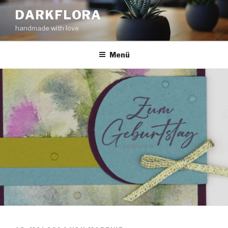
Zum
DARKFLORA
Inhalt
handmade with love
springen
Menü