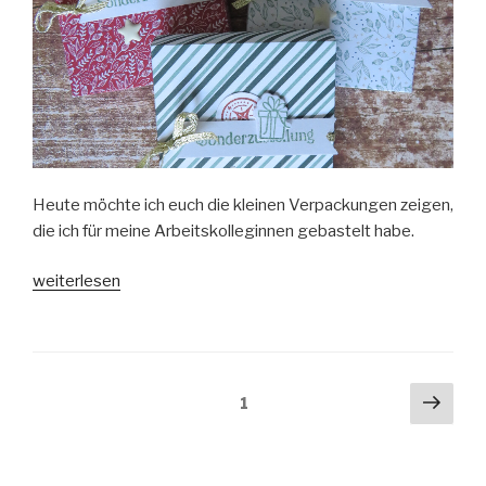
Heute möchte ich euch die kleinen Verpackungen zeigen,
die ich für meine Arbeitskolleginnen gebastelt habe.
„Fröhlich
weiterlesen
zugestellte
Kaffeekasse“
Beitragsnavigation
Näch
Seite
1
Seit