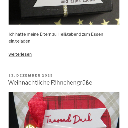
Ich hatte meine Eltern zu Heiligabend zum Essen
eingeladen
„Fröhlich
weiterlesen
zugestellte
Weihnachtsgoodies“
VERÖFFENTLICHT
13. DEZEMBER 2025
AM
Weihnachtliche Fähnchengrüße