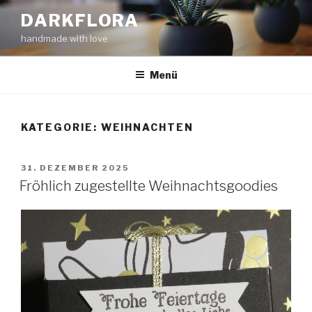
Zum
DARKFLORA
Inhalt
handmade with love
springen
Menü
KATEGORIE:
WEIHNACHTEN
VERÖFFENTLICHT
31. DEZEMBER 2025
AM
Fröhlich zugestellte Weihnachtsgoodies