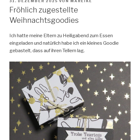
VERÖFFENTLICHT
31. DEZEMBER 2025
VON
MAREIKE
AM
Fröhlich zugestellte
Weihnachtsgoodies
Ich hatte meine Eltern zu Heiligabend zum Essen
eingeladen
und natürlich habe ich ein kleines Goodie
gebastelt, dass auf ihren Tellern lag.