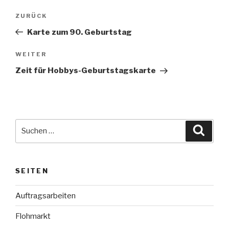
Beitragsnavigation
Vorheriger
ZURÜCK
Beitrag
Karte zum 90. Geburtstag
Nächster
WEITER
Beitrag
Zeit für Hobbys-Geburtstagskarte
Suche
Suche
nach:
SEITEN
Auftragsarbeiten
Flohmarkt