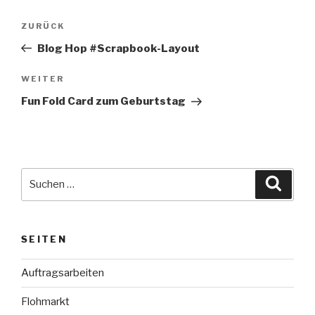
Beitragsnavigation
Vorheriger
ZURÜCK
Beitrag
Blog Hop #Scrapbook-Layout
Nächster
WEITER
Beitrag
Fun Fold Card zum Geburtstag
Suche
Suche
nach:
SEITEN
Auftragsarbeiten
Flohmarkt