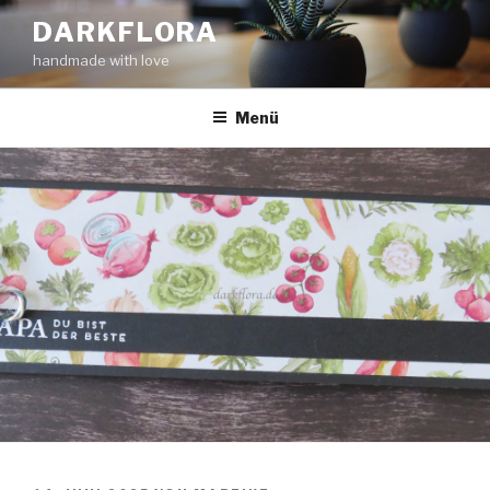
Zum
DARKFLORA
Inhalt
handmade with love
springen
Menü