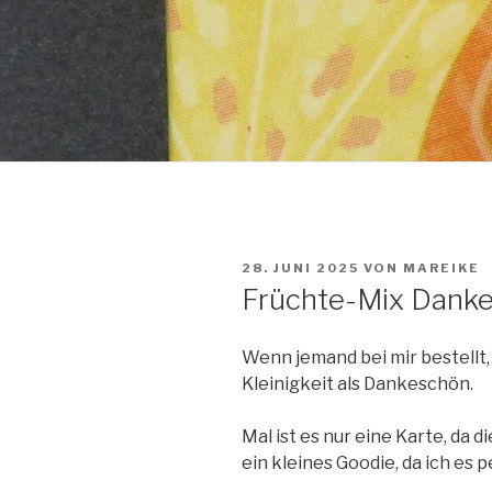
VERÖFFENTLICHT
28. JUNI 2025
VON
MAREIKE
AM
Früchte-Mix Dank
Wenn jemand bei mir bestellt
Kleinigkeit als Dankeschön.
Mal ist es nur eine Karte, da 
ein kleines Goodie, da ich es 