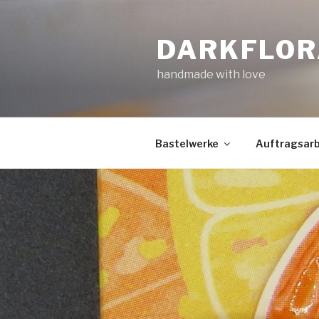
Zum
Inhalt
DARKFLOR
springen
handmade with love
Bastelwerke
Auftragsarb