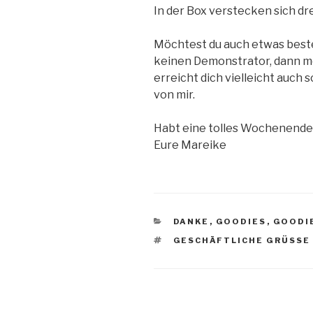
In der Box verstecken sich dr
Möchtest du auch etwas beste
keinen Demonstrator, dann me
erreicht dich vielleicht auch
von mir.
Habt eine tolles Wochenende
Eure Mareike
KATEGORIEN
DANKE
,
GOODIES
,
GOODI
SCHLAGWÖRTER
GESCHÄFTLICHE GRÜSSE