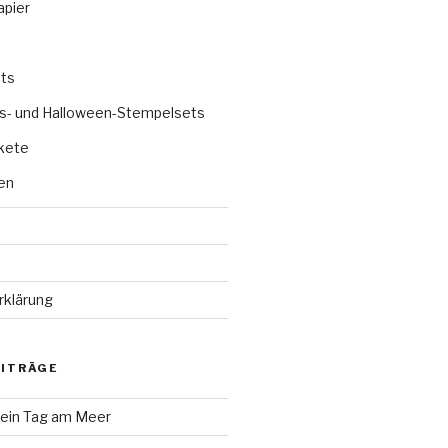
apier
ts
s- und Halloween-Stempelsets
kete
en
rklärung
EITRÄGE
 ein Tag am Meer