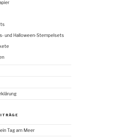
apier
ts
s- und Halloween-Stempelsets
kete
en
rklärung
EITRÄGE
 ein Tag am Meer