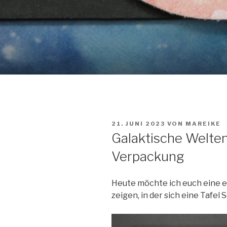
VERÖFFENTLICHT
21. JUNI 2023
VON
MAREIKE
AM
Galaktische Welte
Verpackung
Heute möchte ich euch eine 
zeigen, in der sich eine Tafel