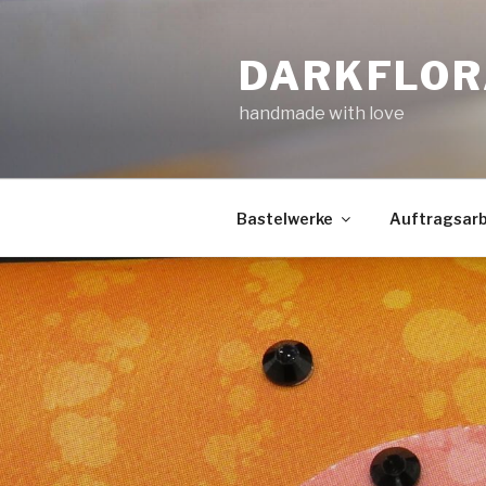
Zum
Inhalt
DARKFLOR
springen
handmade with love
Bastelwerke
Auftragsarb