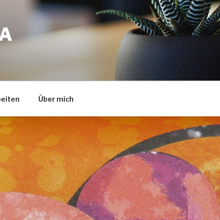
A
eiten
Über mich