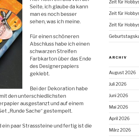
Zeit für Hobby
Seite, ich glaube
da kann
Zeit für Hobby
man es noch besser
sehen, was ich meine.
Zeit für Hobby
Für einen schöneren
Geburtstagska
Abschluss habe ich einen
schwarzen Streifen
ARCHIV
Farbkarton über das Ende
des Designerpapiers
August 2026
geklebt.
Juli 2026
Bei der Dekoration habe
Juni 2026
 mit den unterschiedlichsten
erpapier ausgestanzt und auf einem
Mai 2026
Set „Runde Sache“ gestempelt.
April 2026
ein paar Strasssteine und fertig ist die
März 2026