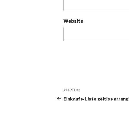
Website
Beitragsnavigation
Vorheriger
ZURÜCK
Beitrag
Einkaufs-Liste zeitlos arrang