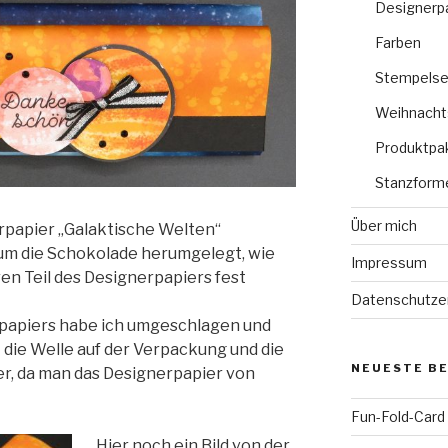
Designerp
Farben
Stempelse
Weihnacht
Produktpa
Stanzform
Über mich
erpapier „Galaktische Welten“
 um die Schokolade herumgelegt, wie
Impressum
en Teil des Designerpapiers fest
Datenschutze
rpapiers habe ich umgeschlagen und
 die Welle auf der Verpackung und die
NEUESTE B
r, da man das Designerpapier von
Fun-Fold-Card
Hier noch ein Bild von der