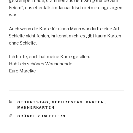
gestempelt habe, stammen aus dem Set „Grunde zum
Feiern“, das ebenfalls im Januar frisch bei mir eingezogen
war.
Auch wenn die Karte für einen Mann war durfte eine Art
Schleife nicht fehlen, ihr kennt mich, es gibt kaum Karten
ohne Schleife.
Ich hoffe, euch hat meine Karte gefallen.
Habt ein schönes Wochenende.
Eure Mareike
KATEGORIEN
GEBURTSTAG
,
GEBURTSTAG
,
KARTEN
,
MÄNNERKARTEN
SCHLAGWÖRTER
GRÜNDE ZUM FEIERN