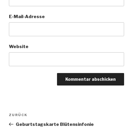
E-Mail-Adresse
Website
Beitragsnavigation
Vorheriger
ZURÜCK
Beitrag
Geburtstagskarte Blütensinfonie