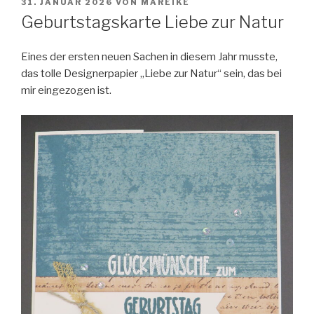
VERÖFFENTLICHT
31. JANUAR 2026
VON
MAREIKE
AM
Geburtstagskarte Liebe zur Natur
Eines der ersten neuen Sachen in diesem Jahr musste,
das tolle Designerpapier „Liebe zur Natur“ sein, das bei
mir eingezogen ist.