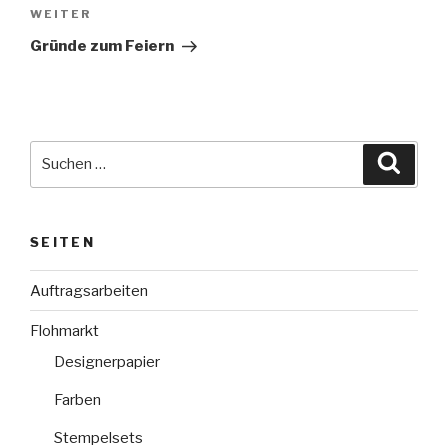
Nächster
WEITER
Beitrag
Gründe zum Feiern
Suche
Suche
nach:
SEITEN
Auftragsarbeiten
Flohmarkt
Designerpapier
Farben
Stempelsets