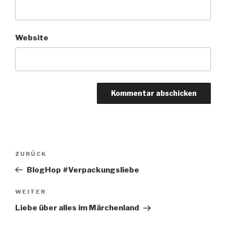
Website
Beitragsnavigation
Vorheriger
ZURÜCK
Beitrag
BlogHop #Verpackungsliebe
Nächster
WEITER
Beitrag
Liebe über alles im Märchenland