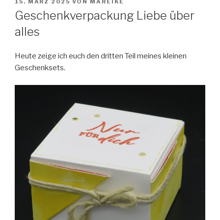
VERÖFFENTLICHT
15. MÄRZ 2025
VON
MAREIKE
AM
Geschenkverpackung Liebe über
alles
Heute zeige ich euch den dritten Teil meines kleinen
Geschenksets.