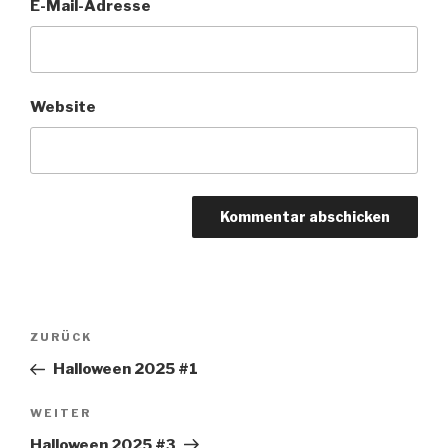
E-Mail-Adresse
Website
Beitragsnavigation
Vorheriger
ZURÜCK
Beitrag
Halloween 2025 #1
Nächster
WEITER
Beitrag
Halloween 2025 #3