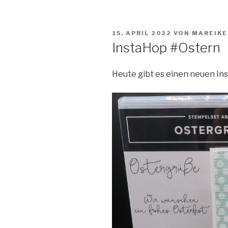
VERÖFFENTLICHT
15. APRIL 2022
VON
MAREIKE
AM
InstaHop #Ostern
Heute gibt es einen neuen In