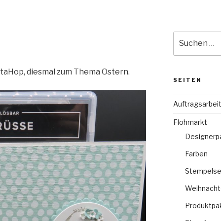
Suche
nach:
staHop, diesmal zum Thema Ostern.
SEITEN
Auftragsarbei
Flohmarkt
Designerp
Farben
Stempelse
Weihnacht
Produktpa