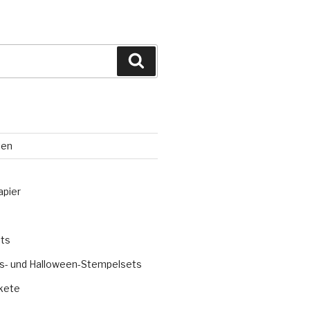
Suchen
ten
apier
ts
s- und Halloween-Stempelsets
kete