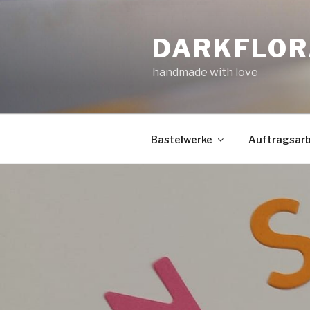
Zum
Inhalt
DARKFLOR
springen
handmade with love
Bastelwerke
Auftragsarb