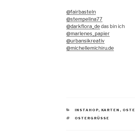
@fairbasteln
@stempelina77
@darkflora_de
das bin ich
@marlenes_papier
@urbansikreativ
@michellemichiru.de
KATEGORIEN
INSTAHOP
,
KARTEN
,
OST
SCHLAGWÖRTER
OSTERGRÜSSE