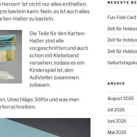
NEUESTE B
erzen“ ist nicht nur alles enthalten,
ns basteln kann. Nein, es ist auch alles
Fun-Fold-Card
arten-Halter zu basteln.
Zeit für Hobby
Die Teile für den Karten-
Zeit für Hobby
Halter sind alle
vorgeschnitten und auch
Zeit für Hobby
schon mit Klebeband
versehen, sodass es ein
Geburtstagska
Kinderspiel ist, den
Aufsteller zusammen
ARCHIV
zubauen.
August 2026
ten, Umschläge, Stifte und was man
rten schreiben.
Juli 2026
Juni 2026
Mai 2026