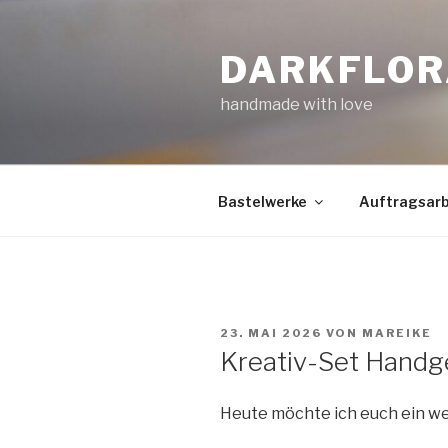
Zum
Inhalt
DARKFLOR
springen
handmade with love
Bastelwerke
Auftragsarb
VERÖFFENTLICHT
23. MAI 2026
VON
MAREIKE
AM
Kreativ-Set Hand
Heute möchte ich euch ein wei