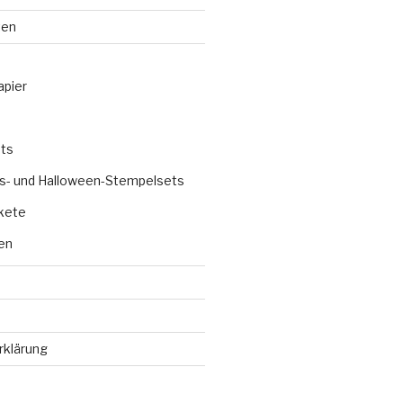
ten
apier
ts
s- und Halloween-Stempelsets
kete
en
rklärung