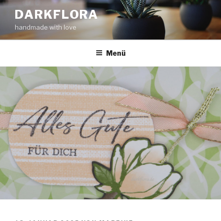
Zum
DARKFLORA
Inhalt
handmade with love
springen
Menü