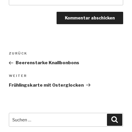
Beitragsnavigation
Vorheriger
ZURÜCK
Beitrag
Beerenstarke Knallbonbons
Nächster
WEITER
Beitrag
Frühlingskarte mit Osterglocken
Suche
Suche
nach: