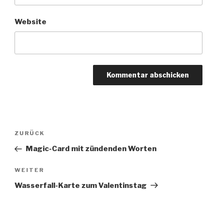
Website
Beitragsnavigation
Vorheriger
ZURÜCK
Beitrag
Magic-Card mit zündenden Worten
Nächster
WEITER
Beitrag
Wasserfall-Karte zum Valentinstag