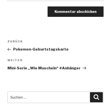
Beitragsnavigation
Vorheriger
ZURÜCK
Beitrag
Pokemon-Geburtstagskarte
Nächster
WEITER
Beitrag
Mini-Serie „Wie Muscheln“ #Anhänger
Suche
Suche
nach: