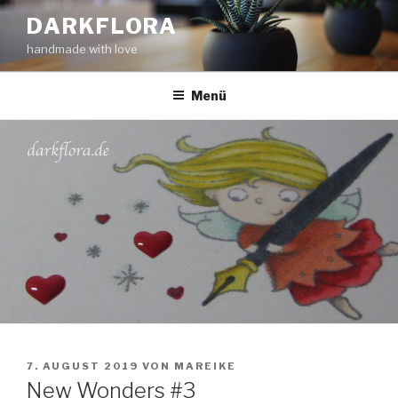
Zum
DARKFLORA
Inhalt
handmade with love
springen
Menü
VERÖFFENTLICHT
7. AUGUST 2019
VON
MAREIKE
AM
New Wonders #3