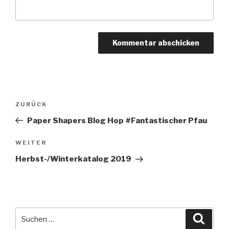
Beitragsnavigation
Vorheriger
ZURÜCK
Beitrag
Paper Shapers Blog Hop #Fantastischer Pfau
Nächster
WEITER
Beitrag
Herbst-/Winterkatalog 2019
Suche
Suche
nach: