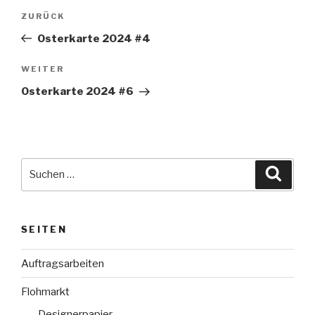
Beitragsnavigation
Vorheriger
ZURÜCK
Beitrag
Osterkarte 2024 #4
Nächster
WEITER
Beitrag
Osterkarte 2024 #6
Suche
Suche
nach:
SEITEN
Auftragsarbeiten
Flohmarkt
Designerpapier