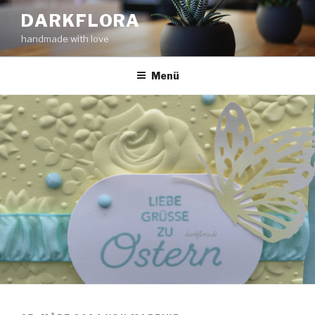
Zum
DARKFLORA
Inhalt
handmade with love
springen
Menü